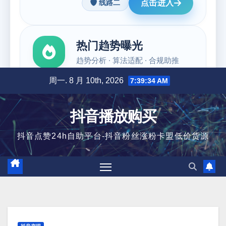
跳
周一. 8 月 10th, 2026
7:39:35 AM
至
内
抖音播放购买
容
抖音点赞24h自助平台-抖音粉丝涨粉卡盟低价货源