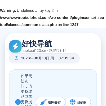
Warning
: Undefined array key 2 in
/www/wwwroot/olohost.com/wp-content/plugins/smart-seo-
tool/classes/common.class.php
on line
1247