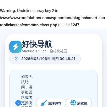
Warning
: Undefined array key 2 in
/www/wwwroot/olohost.com/wp-content/plugins/smart-seo-
tool/classes/common.class.php
on line
1247