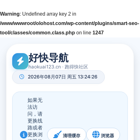
Warning
: Undefined array key 2 in
/www/wwwroot/olohost.com/wp-content/plugins/smart-seo-
tool/classes/common.class.php
on line
1247