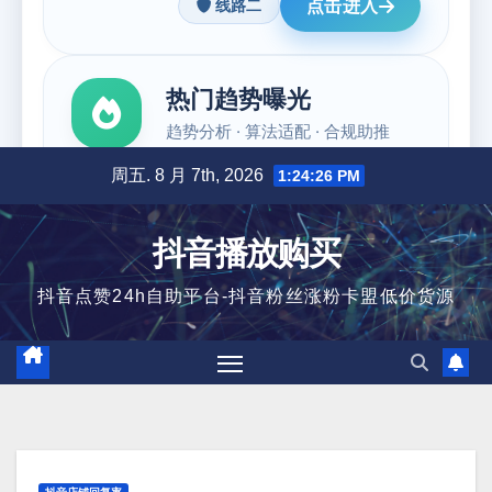
跳
周五. 8 月 7th, 2026
1:24:27 PM
至
内
抖音播放购买
容
抖音点赞24h自助平台-抖音粉丝涨粉卡盟低价货源