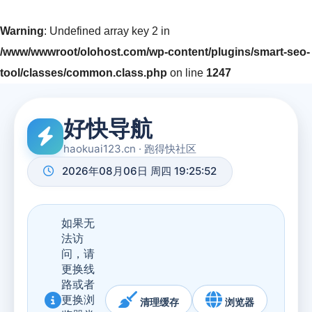
Warning
: Undefined array key 2 in
/www/wwwroot/olohost.com/wp-content/plugins/smart-seo-
tool/classes/common.class.php
on line
1247