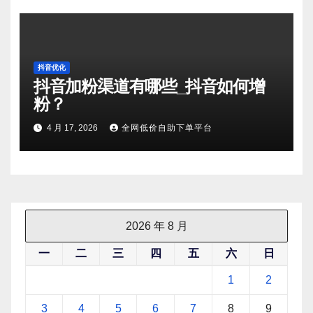
抖音优化
抖音加粉渠道有哪些_抖音如何增
粉？
4 月 17, 2026
全网低价自助下单平台
2026 年 8 月
一
二
三
四
五
六
日
1
2
3
4
5
6
7
8
9