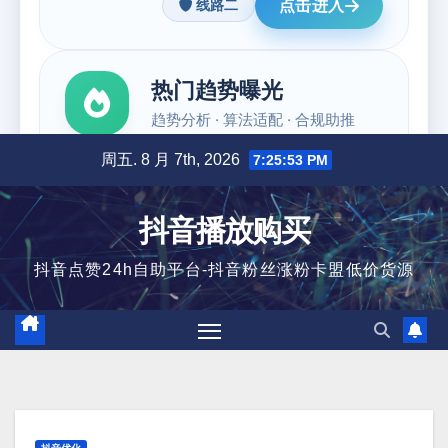
跳
周五. 8 月 7th, 2026
7:25:53 PM
至
内
抖音播放购买
容
抖音点赞24h自助平台-抖音粉丝涨粉卡盟低价货源