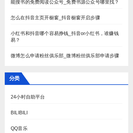
能搜书的免费阅读公众号_免费书源公众号哪里找？
怎么在抖音主页开橱窗_抖音橱窗开启步骤
小红书和抖音哪个容易挣钱_抖音or小红书，谁赚钱
易？
微博怎么申请粉丝俱乐部_微博粉丝俱乐部申请步骤
分类
24小时自助平台
BILIBILI
QQ音乐