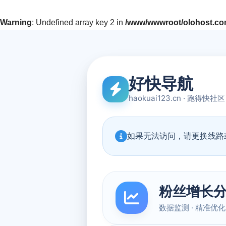
Warning
: Undefined array key 2 in
/www/wwwroot/olohost.com