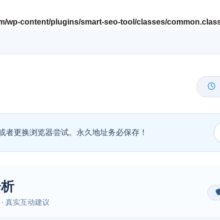
/wp-content/plugins/smart-seo-tool/classes/common.clas