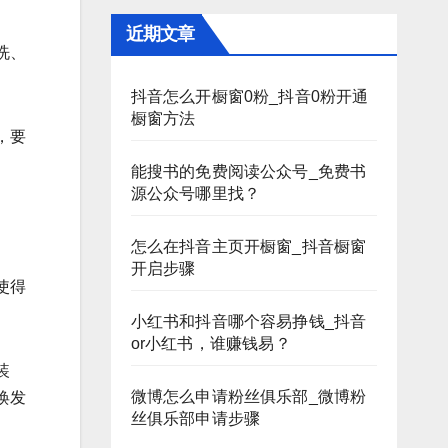
近期文章
洗、
抖音怎么开橱窗0粉_抖音0粉开通
橱窗方法
，要
能搜书的免费阅读公众号_免费书
源公众号哪里找？
怎么在抖音主页开橱窗_抖音橱窗
开启步骤
使得
小红书和抖音哪个容易挣钱_抖音
or小红书，谁赚钱易？
装
微博怎么申请粉丝俱乐部_微博粉
焕发
丝俱乐部申请步骤