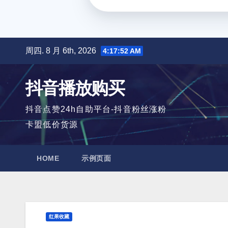
跳
周四. 8 月 6th, 2026
4:17:53 AM
至
内
抖音播放购买
容
抖音点赞24h自助平台-抖音粉丝涨粉
卡盟低价货源
HOME
示例页面
红果收藏