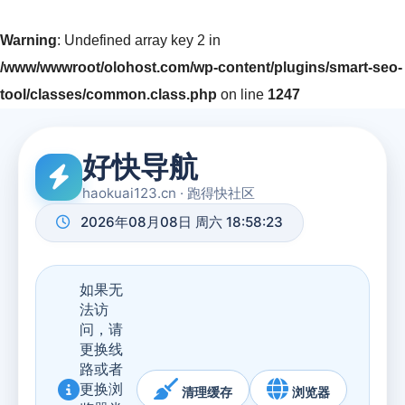
Warning
: Undefined array key 2 in
/www/wwwroot/olohost.com/wp-content/plugins/smart-seo-
tool/classes/common.class.php
on line
1247