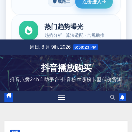
跳
周日. 8 月 9th, 2026
6:58:24 PM
至
内
抖音播放购买
容
抖音点赞24h自助平台-抖音粉丝涨粉卡盟低价货源