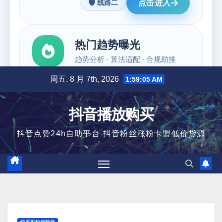
跳
周五. 8 月 7th, 2026
1:59:06 AM
至
内
抖音播放购买
容
抖音点赞24h自助平台-抖音粉丝涨粉卡盟低价货源