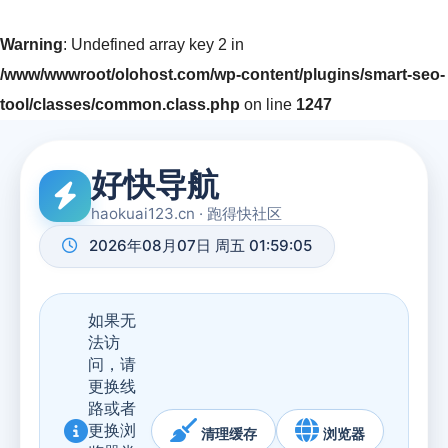
Warning
: Undefined array key 2 in
/www/wwwroot/olohost.com/wp-content/plugins/smart-seo-
tool/classes/common.class.php
on line
1247