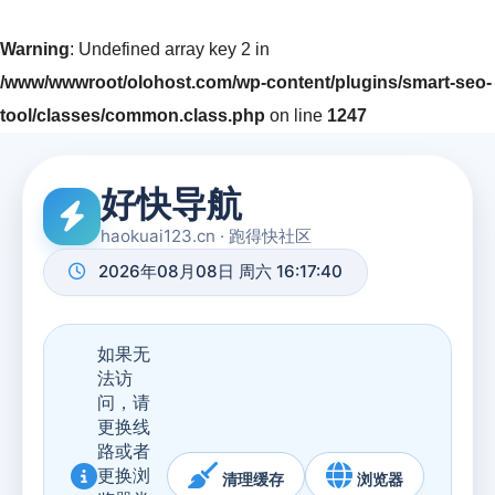
Warning
: Undefined array key 2 in
/www/wwwroot/olohost.com/wp-content/plugins/smart-seo-
tool/classes/common.class.php
on line
1247