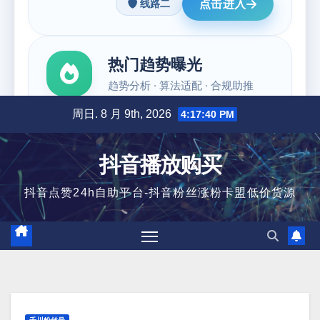
跳
周日. 8 月 9th, 2026
4:17:41 PM
至
内
抖音播放购买
容
抖音点赞24h自助平台-抖音粉丝涨粉卡盟低价货源