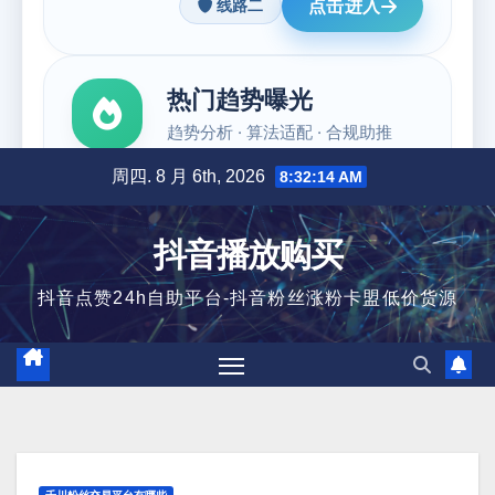
跳
周四. 8 月 6th, 2026
8:32:15 AM
至
内
抖音播放购买
容
抖音点赞24h自助平台-抖音粉丝涨粉卡盟低价货源