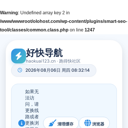
Warning
: Undefined array key 2 in
/www/wwwroot/olohost.com/wp-content/plugins/smart-seo-
tool/classes/common.class.php
on line
1247