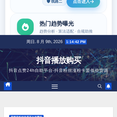
跳
周日. 8 月 9th, 2026
1:14:43 PM
至
内
抖音播放购买
容
抖音点赞24h自助平台-抖音粉丝涨粉卡盟低价货源