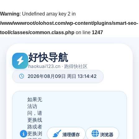
Warning
: Undefined array key 2 in
/www/wwwroot/olohost.com/wp-content/plugins/smart-seo-
tool/classes/common.class.php
on line
1247