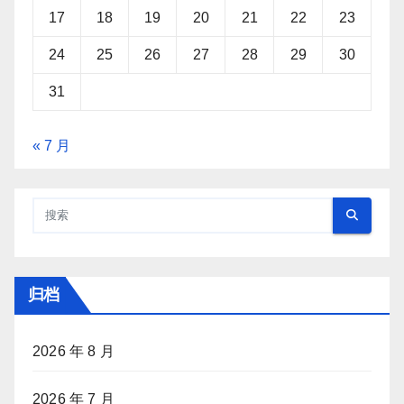
17
18
19
20
21
22
23
24
25
26
27
28
29
30
31
« 7 月
归档
2026 年 8 月
2026 年 7 月