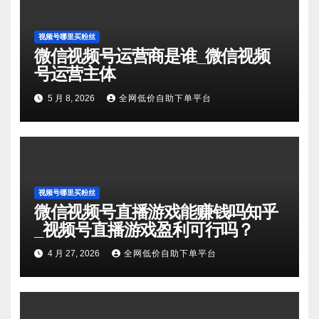
视频号哪里买粉丝
微信视频号运营商是谁_微信视频
号运营主体
5 月 8, 2026
全网低价自助下单平台
视频号哪里买粉丝
微信视频号直播游戏能赚钱吗知乎
_视频号直播游戏盈利可行吗？
4 月 27, 2026
全网低价自助下单平台