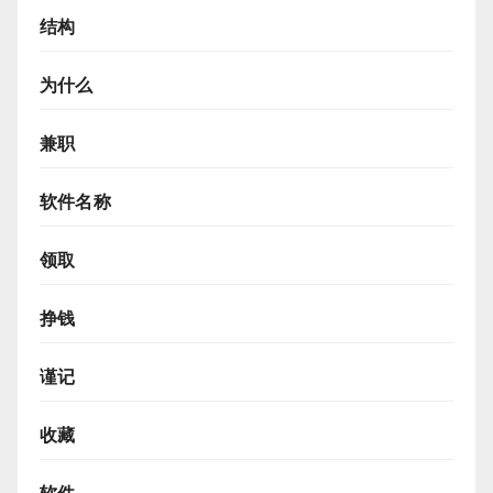
结构
为什么
兼职
软件名称
领取
挣钱
谨记
收藏