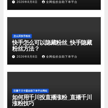
2026年8月8日
全网低价自助下单平台
怎么买快手粉丝
快手怎么可以隐藏粉丝_快手隐藏
粉丝方法？
2026年8月8日
全网低价自助下单平台
巨量千川卡盟自助下单平台网站
如何用千川投直播涨粉_直播千川
涨粉技巧