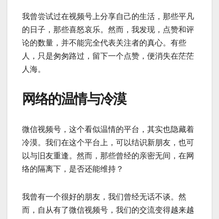
我曾尝试过在视频号上分享自己的生活，那些平凡
的日子，那些喜怒哀乐。然而，我发现，点赞和评
论的数量，并不能完全代表关注者的真心。有些
人，只是匆匆路过，留下一个点赞，便消失在茫茫
人海。
网络的温情与冷漠
微信视频号，这个看似温情的平台，其实也隐藏着
冷漠。我们在这个平台上，可以结识新朋友，也可
以与旧友重逢。然而，那些曾经的亲密无间，在网
络的隔离下，是否还能维持？
我曾有一个很好的朋友，我们曾经无话不谈。然
而，自从有了微信视频号，我们的交流变得越来越