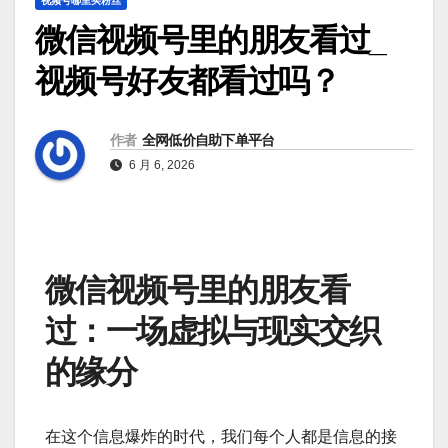
视频号哪里买粉丝
微信视频号里的朋友看过_
视频号好友都看过吗？
作者
全网低价自助下单平台
6 月 6, 2026
微信视频号里的朋友看
过：一场虚拟与现实交织
的缘分
在这个信息爆炸的时代，我们每个人都是信息的接