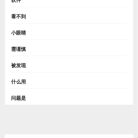
软件
看不到
小眼睛
需谨慎
被发现
什么用
问题是