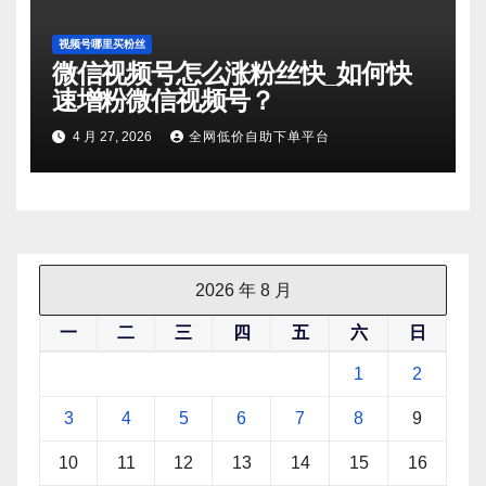
视频号哪里买粉丝
微信视频号怎么涨粉丝快_如何快
速增粉微信视频号？
4 月 27, 2026
全网低价自助下单平台
2026 年 8 月
一
二
三
四
五
六
日
1
2
3
4
5
6
7
8
9
10
11
12
13
14
15
16