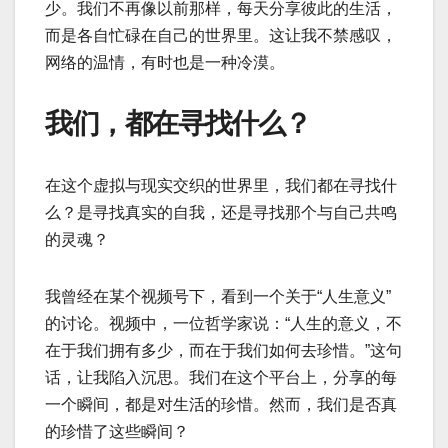
少。我们不再像以前那样，每天分享彼此的生活，
而是各自忙碌在自己的世界里。这让我不禁感叹，
网络的温情，有时也是一种冷漠。
我们，都在寻找什么？
在这个虚拟与现实交织的世界里，我们都在寻找什
么？是寻找真实的自我，还是寻找那个与自己共鸣
的灵魂？
我曾经在某个视频号下，看到一个关于“人生意义”
的讨论。视频中，一位哲学家说：“人生的意义，不
在于我们拥有多少，而在于我们如何去珍惜。”这句
话，让我陷入沉思。我们在这个平台上，分享的每
一个瞬间，都是对生活的珍惜。然而，我们是否真
的珍惜了这些瞬间？