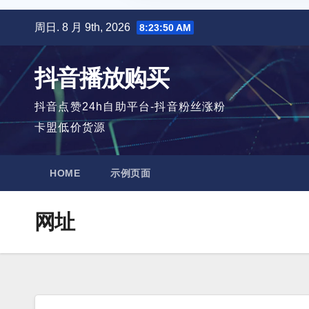
跳
周日. 8 月 9th, 2026
8:23:51 AM
至
内
抖音播放购买
容
抖音点赞24h自助平台-抖音粉丝涨粉
卡盟低价货源
HOME
示例页面
网址