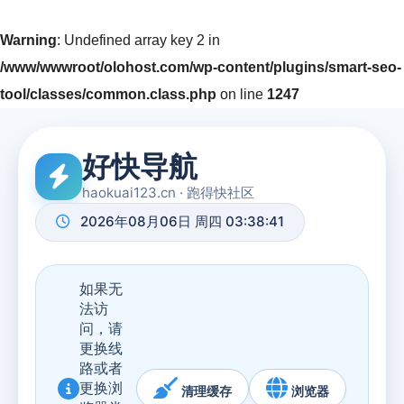
Warning
: Undefined array key 2 in
/www/wwwroot/olohost.com/wp-content/plugins/smart-seo-
tool/classes/common.class.php
on line
1247