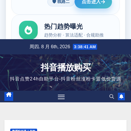
跳
周四. 8 月 6th, 2026
3:38:42 AM
至
内
抖音播放购买
容
抖音点赞24h自助平台-抖音粉丝涨粉卡盟低价货源