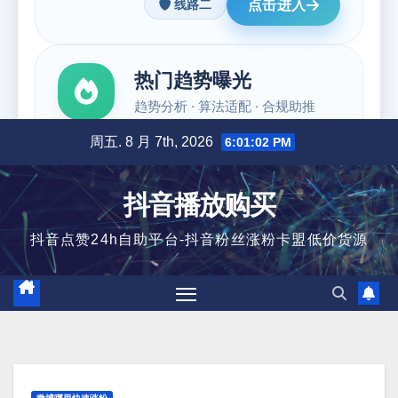
跳
周五. 8 月 7th, 2026
6:01:03 PM
至
内
抖音播放购买
容
抖音点赞24h自助平台-抖音粉丝涨粉卡盟低价货源