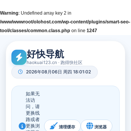
Warning
: Undefined array key 2 in
/www/wwwroot/olohost.com/wp-content/plugins/smart-seo-
tool/classes/common.class.php
on line
1247