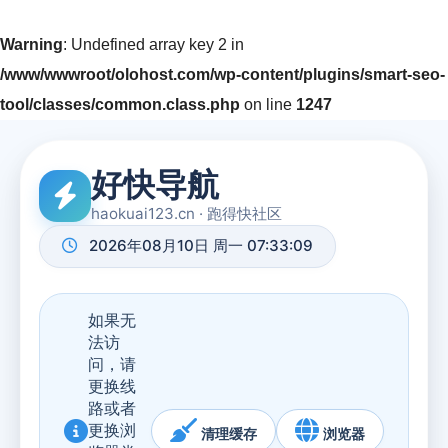
Warning
: Undefined array key 2 in
/www/wwwroot/olohost.com/wp-content/plugins/smart-seo-
tool/classes/common.class.php
on line
1247