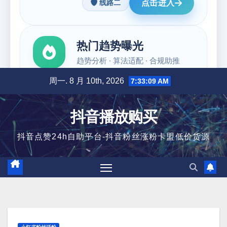
跳
周一. 8 月 10th, 2026
7:33:10 AM
至
内
抖音播放购买
容
抖音点赞24h自助平台-抖音粉丝涨粉卡盟低价货源