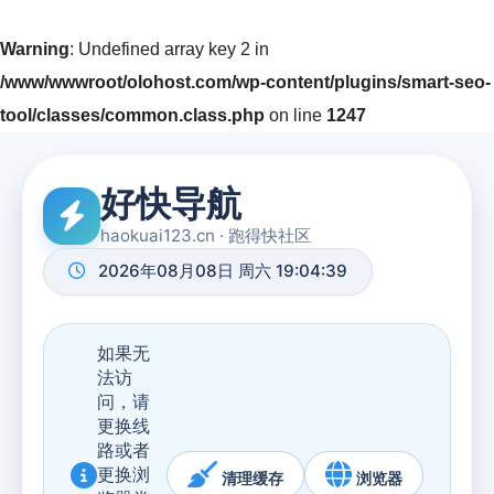
Warning
: Undefined array key 2 in
/www/wwwroot/olohost.com/wp-content/plugins/smart-seo-
tool/classes/common.class.php
on line
1247