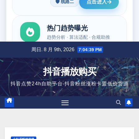
跳
周日. 8 月 9th, 2026
7:04:40 PM
至
内
抖音播放购买
容
抖音点赞24h自助平台-抖音粉丝涨粉卡盟低价货源