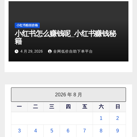
小红书粉丝价格
小红书怎么赚钱呢_小红书赚钱秘
籍
4 月 29, 2026
全网低价自助下单平台
2026 年 8 月
一
二
三
四
五
六
日
1
2
3
4
5
6
7
8
9