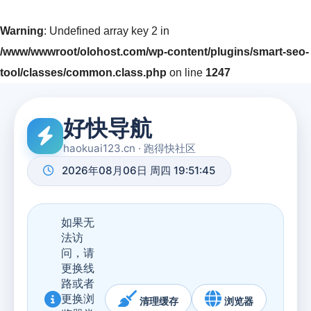
Warning
: Undefined array key 2 in
/www/wwwroot/olohost.com/wp-content/plugins/smart-seo-
tool/classes/common.class.php
on line
1247