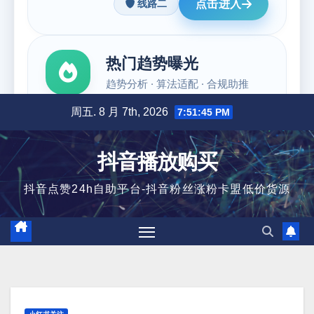
跳
周五. 8 月 7th, 2026
7:51:46 PM
至
内
抖音播放购买
容
抖音点赞24h自助平台-抖音粉丝涨粉卡盟低价货源