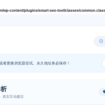
/wp-content/plugins/smart-seo-tool/classes/common.clas