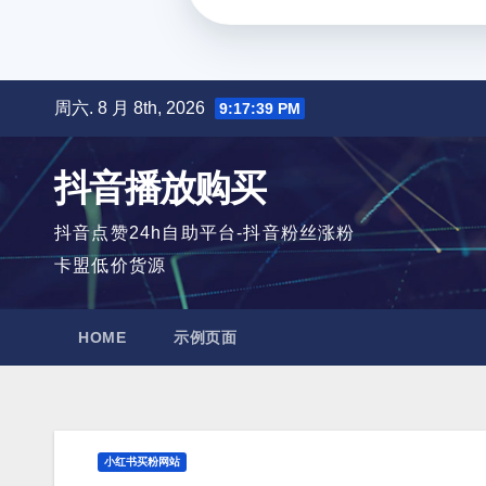
跳
周六. 8 月 8th, 2026
9:17:40 PM
至
内
抖音播放购买
容
抖音点赞24h自助平台-抖音粉丝涨粉
卡盟低价货源
HOME
示例页面
小红书买粉网站