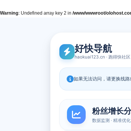
Warning
: Undefined array key 2 in
/www/wwwroot/olohost.com