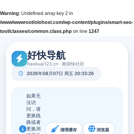
Warning
: Undefined array key 2 in
/www/wwwroot/olohost.com/wp-content/plugins/smart-seo-
tool/classes/common.class.php
on line
1247