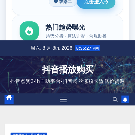
跳
周六. 8 月 8th, 2026
8:35:28 PM
至
内
抖音播放购买
容
抖音点赞24h自助平台-抖音粉丝涨粉卡盟低价货源