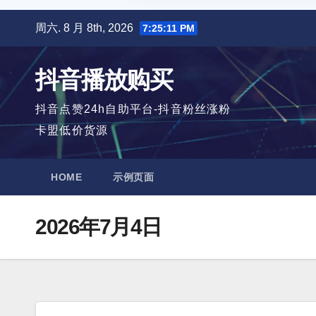
跳
周六. 8 月 8th, 2026
7:25:12 PM
至
内
抖音播放购买
容
抖音点赞24h自助平台-抖音粉丝涨粉
卡盟低价货源
HOME
示例页面
2026年7月4日