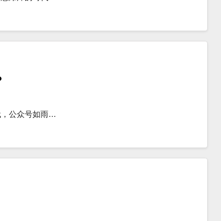
？
代，公众号如雨…