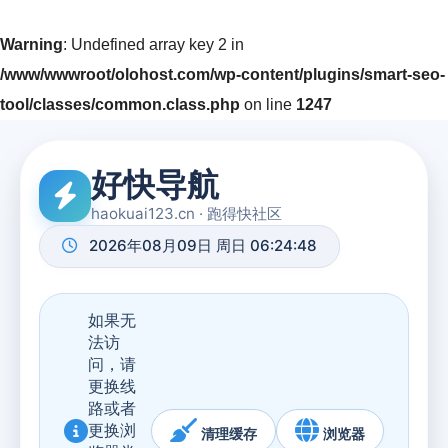
Warning
: Undefined array key 2 in
/www/wwwroot/olohost.com/wp-content/plugins/smart-seo-
tool/classes/common.class.php
on line
1247