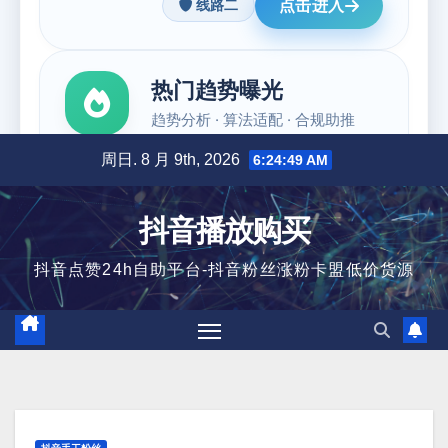
跳
周日. 8 月 9th, 2026
6:24:49 AM
至
内
抖音播放购买
容
抖音点赞24h自助平台-抖音粉丝涨粉卡盟低价货源