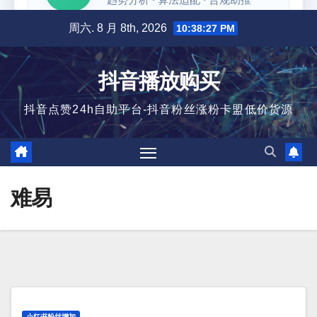
跳
周六. 8 月 8th, 2026
10:38:27 PM
至
内
抖音播放购买
容
抖音点赞24h自助平台-抖音粉丝涨粉卡盟低价货源
难易
小红书粉丝增加