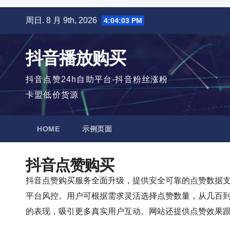
跳
周日. 8 月 9th, 2026
4:04:04 PM
至
内
抖音播放购买
容
抖音点赞24h自助平台-抖音粉丝涨粉
卡盟低价货源
HOME
示例页面
抖音点赞购买
抖音点赞购买服务全面升级，提供安全可靠的点赞数据
平台风控。用户可根据需求灵活选择点赞数量，从几百
的表现，吸引更多真实用户互动。网站还提供点赞效果