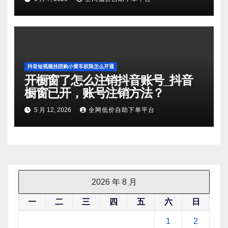
抖音短视频挂团购小黄车权限怎么开通
开橱窗了怎么注销抖音账号_抖音
橱窗已开，账号注销方法？
5 月 12, 2026
全网低价自助下单平台
2026 年 8 月
一
二
三
四
五
六
日
1
2