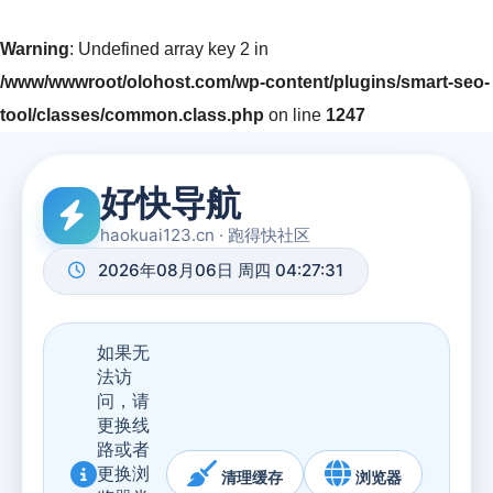
Warning
: Undefined array key 2 in
/www/wwwroot/olohost.com/wp-content/plugins/smart-seo-
tool/classes/common.class.php
on line
1247