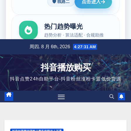
跳
周四. 8 月 6th, 2026
4:27:32 AM
至
内
抖音播放购买
容
抖音点赞24h自助平台-抖音粉丝涨粉卡盟低价货源