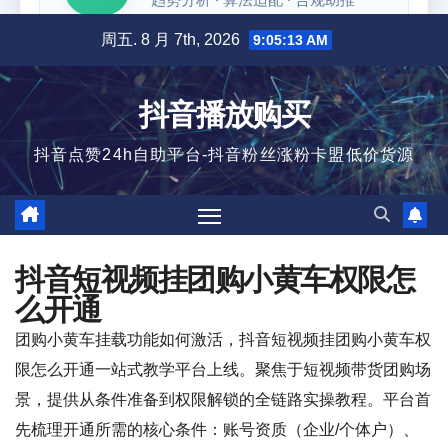
跳
周五. 8 月 7th, 2026
9:05:13 AM
至
内
抖音播放购买
容
抖音点赞24h自助平台-抖音粉丝涨粉卡盟低价货源
抖音短视频挂团购小黄车权限怎
么开通
团购小黄车挂载功能如何激活，抖音短视频挂团购小黄车权
限怎么开通一站式教学平台上线。聚焦于短视频带货团购场
景，提供从条件准备到权限解锁的全链路实操教程。平台首
先梳理开通所需的核心条件：账号资质（企业/个体户）、