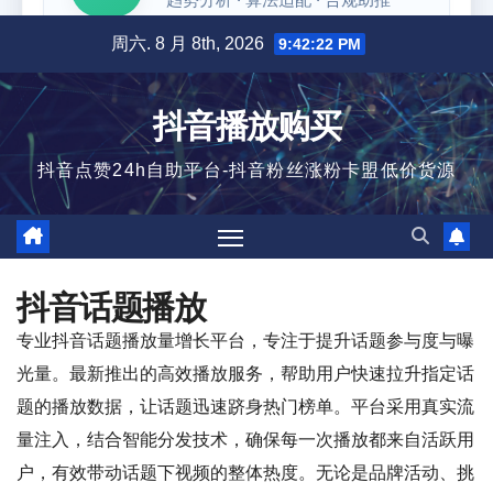
跳
周六. 8 月 8th, 2026
9:42:23 PM
至
内
抖音播放购买
容
抖音点赞24h自助平台-抖音粉丝涨粉卡盟低价货源
抖音话题播放
专业抖音话题播放量增长平台，专注于提升话题参与度与曝
光量。最新推出的高效播放服务，帮助用户快速拉升指定话
题的播放数据，让话题迅速跻身热门榜单。平台采用真实流
量注入，结合智能分发技术，确保每一次播放都来自活跃用
户，有效带动话题下视频的整体热度。无论是品牌活动、挑