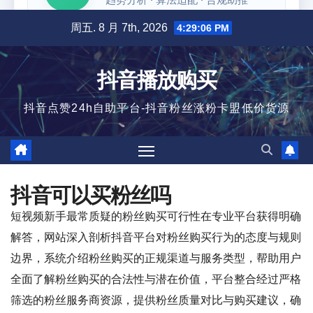
跳
周五. 8 月 7th, 2026
4:29:07 PM
至
内
抖音播放购买
容
抖音点赞24h自助平台-抖音粉丝涨粉卡盟低价货源
抖音可以买粉丝吗
短视频新手最常质疑的粉丝购买可行性在专业平台获得明确
解答，网站深入剖析抖音平台对粉丝购买行为的态度与规则
边界，系统介绍粉丝购买的正规渠道与服务类型，帮助用户
全面了解粉丝购买的合法性与潜在价值，平台整合经过严格
筛选的粉丝服务商资源，提供粉丝质量对比与购买建议，确