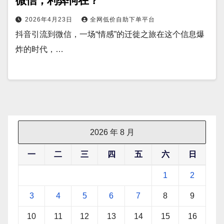
微信，利弊何在？
2026年4月23日
全网低价自助下单平台
抖音引流到微信，一场“情感”的迁徙之旅在这个信息爆
炸的时代，…
2026 年 8 月
一
二
三
四
五
六
日
1
2
3
4
5
6
7
8
9
10
11
12
13
14
15
16