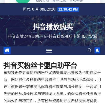
跳
周六. 8 月 8th, 2026
12:38:43 PM
至
内
抖音播放购买
容
抖音点赞24h自助平台-抖音粉丝涨粉卡盟低价货源
抖音买粉丝卡盟自助平台
短视频创作者最便捷的粉丝采购渠道现已升级为卡盟自助平
台，网站提供多样化的抖音粉丝工具与自动化下单体验，用
户可依据账号需求灵活配置粉丝数量与增长速度，平台采用
先进的粉丝增长技术与智能调度系统，确保买粉丝任务执行
的高效性与稳定性，所有粉丝资源均经过严格测试与优化，