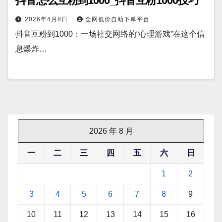
抖音怎么互粉到1000_抖音互粉1000技巧
2026年4月8日
全网低价自助下单平台
抖音互粉到1000：一场社交网络的“心理游戏”在这个信
息爆炸…
2026 年 8 月
一
二
三
四
五
六
日
1
2
3
4
5
6
7
8
9
10
11
12
13
14
15
16