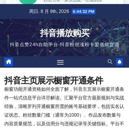
跳
周日. 8 月 9th, 2026
6:44:32 PM
至
内
抖音播放购买
容
抖音点赞24h自助平台-抖音粉丝涨粉卡盟低价货源
抖音主页展示橱窗开通条件
橱窗功能开通资格如何全面了解，抖音主页展示橱窗开通条
件一站式信息平台详尽解读。汇聚平台官方最新规则与实战
经验，清晰罗列开通橱窗所需的账号基础要求，包括实名认
证状态、粉丝数量门槛（通常为1000）、作品发布数量与
内容质量规范，以及信用分与违规记录等关键指标。平台不