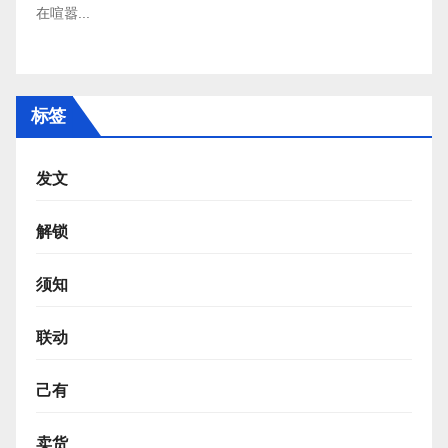
在喧嚣...
标签
发文
解锁
须知
联动
己有
卖货