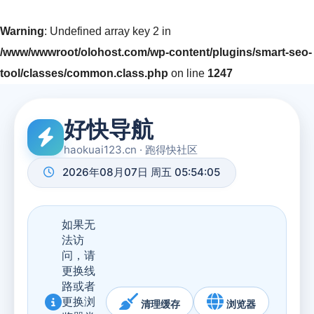
Warning
: Undefined array key 2 in
/www/wwwroot/olohost.com/wp-content/plugins/smart-seo-
tool/classes/common.class.php
on line
1247