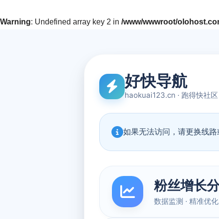
Warning
: Undefined array key 2 in
/www/wwwroot/olohost.com