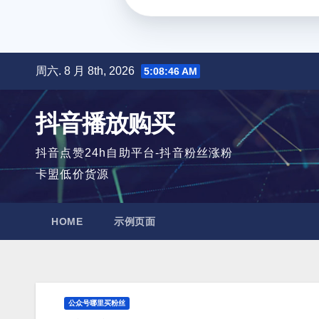
跳
周六. 8 月 8th, 2026
5:08:47 AM
至
内
抖音播放购买
容
抖音点赞24h自助平台-抖音粉丝涨粉
卡盟低价货源
HOME
示例页面
公众号哪里买粉丝