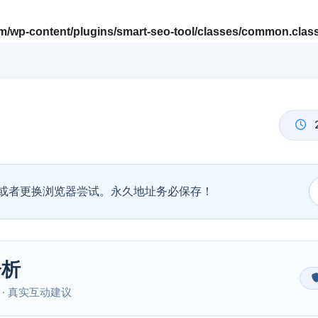
/wp-content/plugins/smart-seo-tool/classes/common.clas