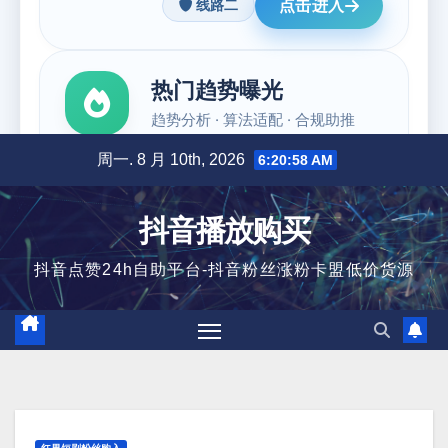
跳
周一. 8 月 10th, 2026
6:20:59 AM
至
内
抖音播放购买
容
抖音点赞24h自助平台-抖音粉丝涨粉卡盟低价货源