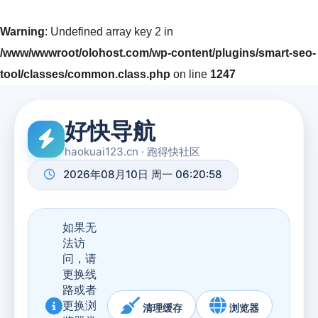
Warning
: Undefined array key 2 in
/www/wwwroot/olohost.com/wp-content/plugins/smart-seo-
tool/classes/common.class.php
on line
1247