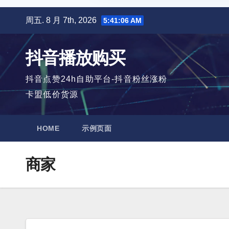
跳
周五. 8 月 7th, 2026
5:41:07 AM
至
内
抖音播放购买
容
抖音点赞24h自助平台-抖音粉丝涨粉
卡盟低价货源
HOME
示例页面
商家