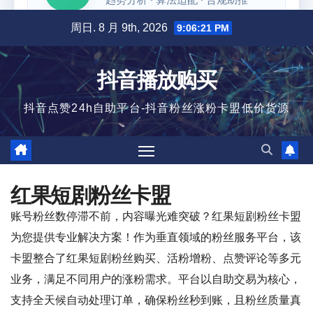
跳
周日. 8 月 9th, 2026
9:06:22 PM
至
内
抖音播放购买
容
抖音点赞24h自助平台-抖音粉丝涨粉卡盟低价货源
红果短剧粉丝卡盟
账号粉丝数停滞不前，内容曝光难突破？红果短剧粉丝卡盟
为您提供专业解决方案！作为垂直领域的粉丝服务平台，该
卡盟整合了红果短剧粉丝购买、活粉增粉、点赞评论等多元
业务，满足不同用户的涨粉需求。平台以自助交易为核心，
支持全天候自动处理订单，确保粉丝秒到账，且粉丝质量真