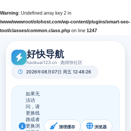
Warning
: Undefined array key 2 in
/www/wwwroot/olohost.com/wp-content/plugins/smart-seo-
tool/classes/common.class.php
on line
1247