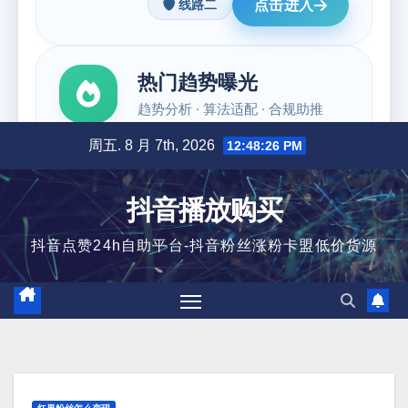
跳
周五. 8 月 7th, 2026
12:48:27 PM
至
内
抖音播放购买
容
抖音点赞24h自助平台-抖音粉丝涨粉卡盟低价货源