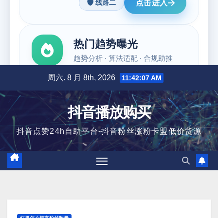
跳
周六. 8 月 8th, 2026
11:42:08 AM
至
内
抖音播放购买
容
抖音点赞24h自助平台-抖音粉丝涨粉卡盟低价货源