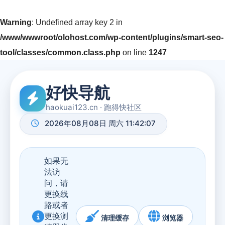
Warning
: Undefined array key 2 in
/www/wwwroot/olohost.com/wp-content/plugins/smart-seo-
tool/classes/common.class.php
on line
1247