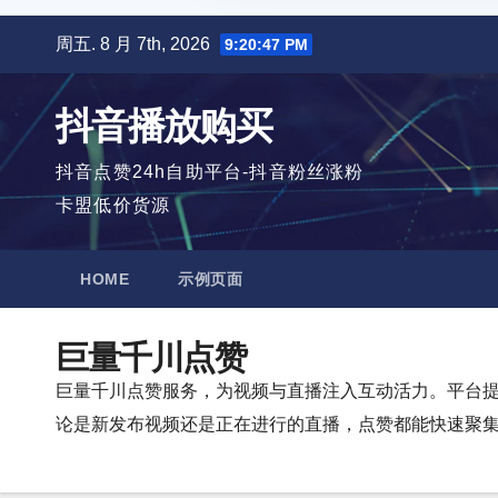
跳
周五. 8 月 7th, 2026
9:20:49 PM
至
内
抖音播放购买
容
抖音点赞24h自助平台-抖音粉丝涨粉
卡盟低价货源
HOME
示例页面
巨量千川点赞
巨量千川点赞服务，为视频与直播注入互动活力。平台
论是新发布视频还是正在进行的直播，点赞都能快速聚