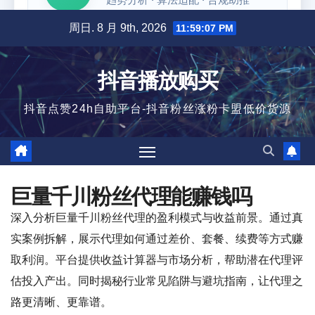
跳
周日. 8 月 9th, 2026
11:59:07 PM
至
内
抖音播放购买
容
抖音点赞24h自助平台-抖音粉丝涨粉卡盟低价货源
巨量千川粉丝代理能赚钱吗
深入分析巨量千川粉丝代理的盈利模式与收益前景。通过真
实案例拆解，展示代理如何通过差价、套餐、续费等方式赚
取利润。平台提供收益计算器与市场分析，帮助潜在代理评
估投入产出。同时揭秘行业常见陷阱与避坑指南，让代理之
路更清晰、更靠谱。