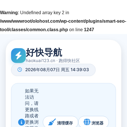
Warning
: Undefined array key 2 in
/www/wwwroot/olohost.com/wp-content/plugins/smart-seo-
tool/classes/common.class.php
on line
1247