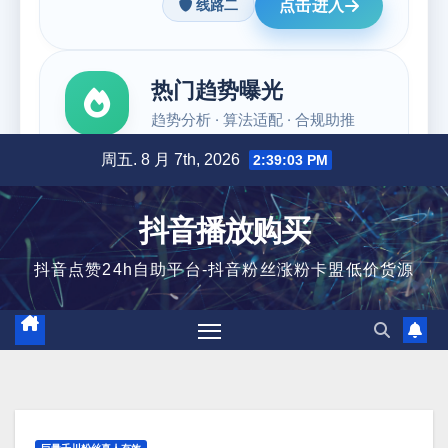
跳
周五. 8 月 7th, 2026
2:39:04 PM
至
内
抖音播放购买
容
抖音点赞24h自助平台-抖音粉丝涨粉卡盟低价货源