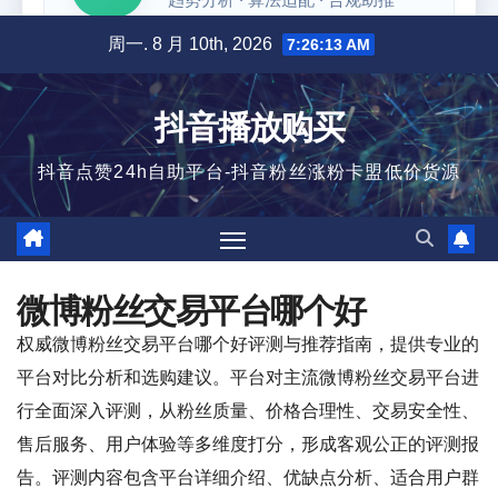
跳
周一. 8 月 10th, 2026
7:26:14 AM
至
内
抖音播放购买
容
抖音点赞24h自助平台-抖音粉丝涨粉卡盟低价货源
微博粉丝交易平台哪个好
权威微博粉丝交易平台哪个好评测与推荐指南，提供专业的
平台对比分析和选购建议。平台对主流微博粉丝交易平台进
行全面深入评测，从粉丝质量、价格合理性、交易安全性、
售后服务、用户体验等多维度打分，形成客观公正的评测报
告。评测内容包含平台详细介绍、优缺点分析、适合用户群