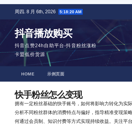
跳
周四. 8 月 6th, 2026
5:18:21 AM
至
内
抖音播放购买
容
抖音点赞24h自助平台-抖音粉丝涨粉
卡盟低价货源
HOME
示例页面
快手粉丝怎么变现
拥有一定粉丝基础的快手账号，如何将影响力转化为实
分析不同粉丝群体的消费特点与偏好，指导精准变现策
何通过会员制、知识付费等方式实现持续收益。关注平