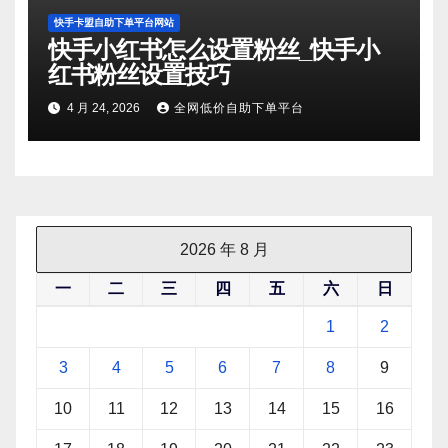
快手卡盟自助下单平台网站
快手小红书怎么设置粉丝_快手小
红书粉丝设置技巧
4 月 24, 2026
全网低价自助下单平台
2026 年 8 月
一
二
三
四
五
六
日
1
2
3
4
5
6
7
8
9
10
11
12
13
14
15
16