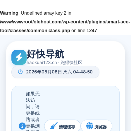
Warning
: Undefined array key 2 in
/www/wwwroot/olohost.com/wp-content/plugins/smart-seo-
tool/classes/common.class.php
on line
1247