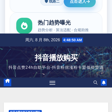
跳
周六. 8 月 8th, 2026
4:48:51 AM
至
内
抖音播放购买
容
抖音点赞24h自助平台-抖音粉丝涨粉卡盟低价货源