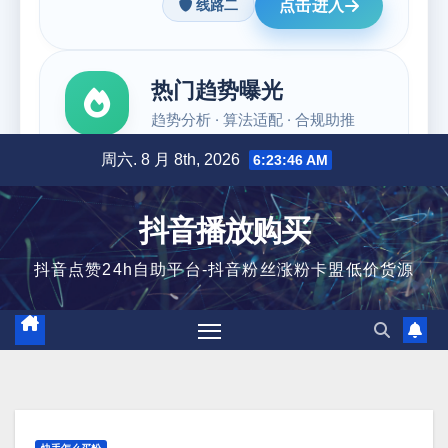
跳
周六. 8 月 8th, 2026
6:23:46 AM
至
内
抖音播放购买
容
抖音点赞24h自助平台-抖音粉丝涨粉卡盟低价货源