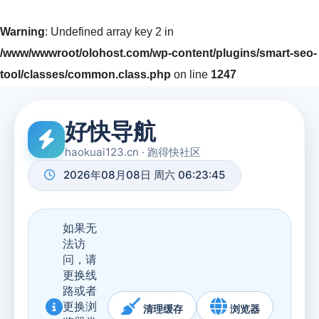
Warning
: Undefined array key 2 in
/www/wwwroot/olohost.com/wp-content/plugins/smart-seo-
tool/classes/common.class.php
on line
1247