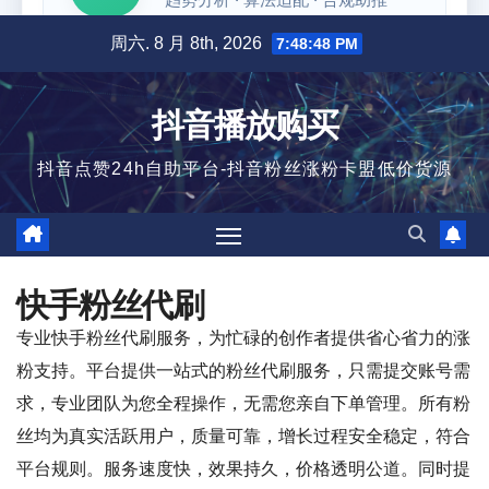
跳
周六. 8 月 8th, 2026
7:48:48 PM
至
内
抖音播放购买
容
抖音点赞24h自助平台-抖音粉丝涨粉卡盟低价货源
快手粉丝代刷
专业快手粉丝代刷服务，为忙碌的创作者提供省心省力的涨
粉支持。平台提供一站式的粉丝代刷服务，只需提交账号需
求，专业团队为您全程操作，无需您亲自下单管理。所有粉
丝均为真实活跃用户，质量可靠，增长过程安全稳定，符合
平台规则。服务速度快，效果持久，价格透明公道。同时提