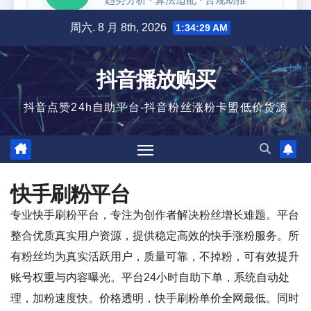
跳
周六. 8 月 8th, 2026
1:34:29 AM
至
内
抖音播放购买
容
抖音点赞24h自助平台-抖音粉丝涨粉卡盟低价货源
快手刷粉平台
专业快手刷粉平台，专注为创作者解决粉丝增长难题。平台
整合优质真实用户资源，提供稳定高效的快手涨粉服务。所
有粉丝均为真实活跃用户，质量可靠，不掉粉，可有效提升
账号权重与内容曝光。平台24小时自助下单，系统自动处
理，加粉速度快。价格透明，快手刷粉单价全网最低。同时