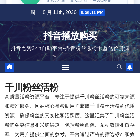
跳
周二. 8 月 11th, 2026
8:56:12 PM
至
内
抖音播放购买
容
抖音点赞24h自助平台-抖音粉丝涨粉卡盟低价货源
千川粉丝活粉
高质量活粉资源平台，专注于提供千川粉丝活粉的可靠来源
和精准服务。网站核心是帮助用户获取千川粉丝活粉的优质
资源，确保粉丝的真实性和活跃度。这里汇集了千川粉丝活
粉的各类信息和采购渠道，包括粉丝画像、互动数据和留存
率，为用户提供全面的参考。平台通过严格的筛选标准和效