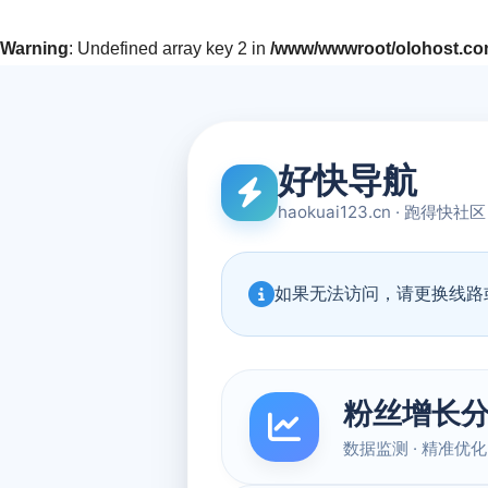
Warning
: Undefined array key 2 in
/www/wwwroot/olohost.com