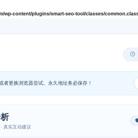
/wp-content/plugins/smart-seo-tool/classes/common.clas