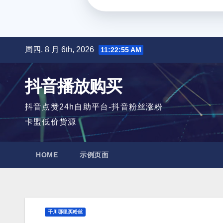
跳
周四. 8 月 6th, 2026
11:22:56 AM
至
内
抖音播放购买
容
抖音点赞24h自助平台-抖音粉丝涨粉
卡盟低价货源
HOME
示例页面
千川哪里买粉丝