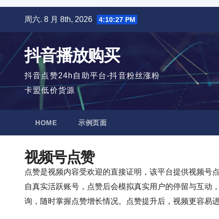
跳
周六. 8 月 8th, 2026
4:10:28 PM
至
内
抖音播放购买
容
抖音点赞24h自助平台-抖音粉丝涨粉
卡盟低价货源
HOME
示例页面
视频号点赞
点赞是视频内容受欢迎的直接证明，该平台提供视频号
自真实活跃账号，点赞后会模拟真实用户的停留与互动
询，随时掌握点赞增长情况。点赞提升后，视频更容易