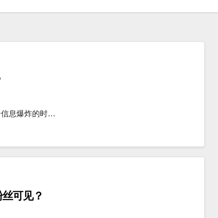
？
个信息爆炸的时…
粉丝可见？