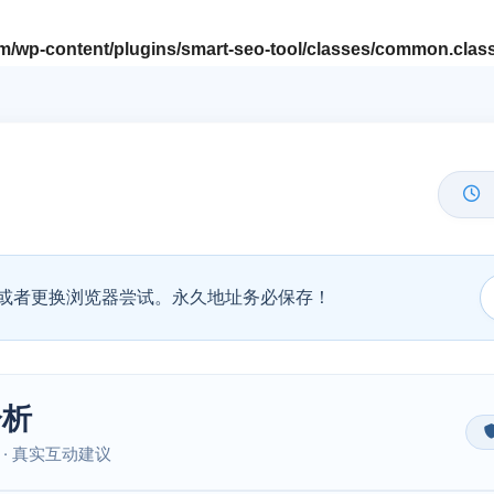
/wp-content/plugins/smart-seo-tool/classes/common.clas