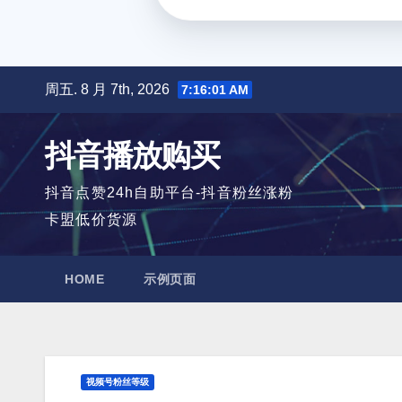
跳
周五. 8 月 7th, 2026
7:16:02 AM
至
内
抖音播放购买
容
抖音点赞24h自助平台-抖音粉丝涨粉
卡盟低价货源
HOME
示例页面
视频号粉丝等级