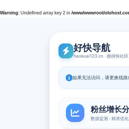
Warning
: Undefined array key 2 in
/www/wwwroot/olohost.com