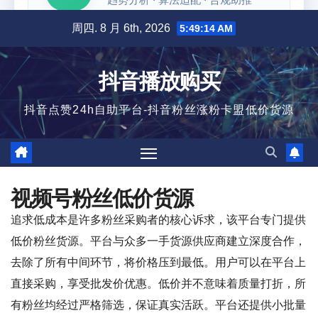
跳
周四. 8 月 6th, 2026
5:49:15 AM
至
内
抖音播放购买
容
抖音点赞24h自助平台-抖音粉丝涨粉卡盟低价货源
视频号粉丝低价货源
追求低成本是许多粉丝采购者的核心诉求，该平台专门提供
低价粉丝货源。平台与众多一手货源供应商建立深度合作，
去除了所有中间环节，将价格压到最低。用户可以在平台上
直接采购，享受批发价优惠。低价并不意味着质量打折，所
有粉丝均经过严格筛选，保证真实活跃。平台还提供小批量